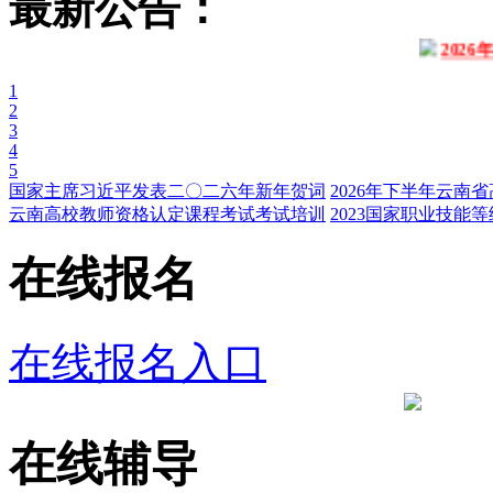
最新公告：
2026年云
1
2
3
4
5
国家主席习近平发表二〇二六年新年贺词
2026年下半年云
云南高校教师资格认定课程考试考试培训
2023国家职业技能
在线报名
在线报名入口
在线辅导