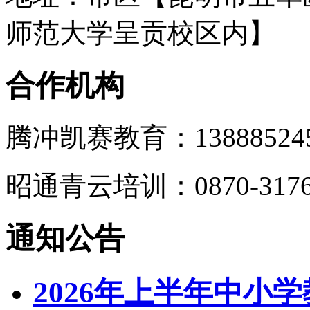
师范大学呈贡校区内】
合作机构
腾冲凯赛教育：1388852
昭通青云培训：0870-317
通知公告
2026年上半年中小