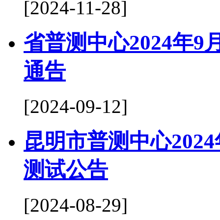
[2024-11-28]
省普测中心2024年
通告
[2024-09-12]
昆明市普测中心202
测试公告
[2024-08-29]