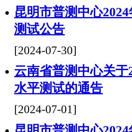
昆明市普测中心202
测试公告
[2024-07-30]
云南省普测中心关于2
水平测试的通告
[2024-07-01]
昆明市普测中心202