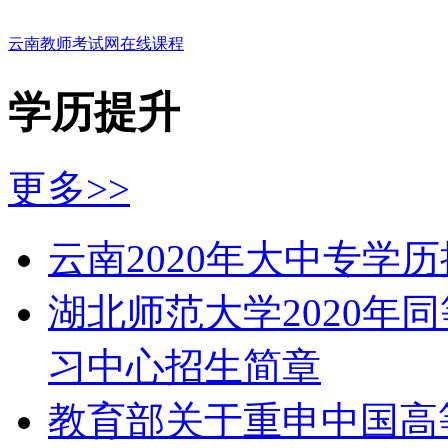
云南教师考试网在线课程
学历提升
更多>>
云南2020年大中专学
湖北师范大学2020年
习中心招生简章
教育部关于重申中国高