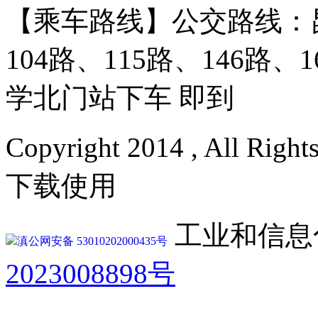
【乘车路线】公交路线：昆
104路、115路、146路、
学北门站下车 即到
Copyright 2014 , All 
下载使用
工业和信息
滇公网安备 53010202000435号
2023008898号