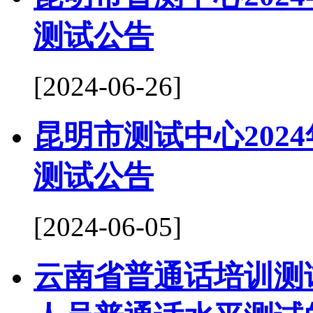
测试公告
[2024-06-26]
昆明市测试中心202
测试公告
[2024-06-05]
云南省普通话培训测试