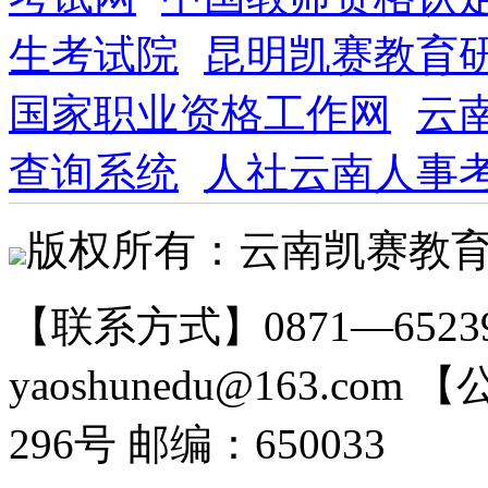
生考试院
昆明凯赛教育
国家职业资格工作网
云
查询系统
人社云南人事
版权所有：云南凯赛教
【联系方式】0871—652398
yaoshunedu@163.
296号 邮编：650033