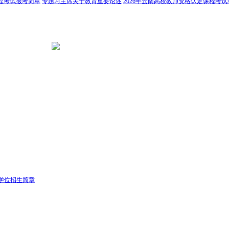
课程考试报考简章
专题习主席关于教育重要论述
2026年云南高校教师资格认定课程考
学位招生简章