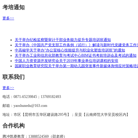
考培通知
更多>>
关于举办纪检监察暨审计干部业务能力提升专题培训班通知
关于举办《中国共产党支部工作条例（试行）》解读与新时代党建党务工作
中高秘学关于举办“办公室核心技能提升与职业化塑造培训班”的通知
关于举办工业和信息化部教育与考试中心BIM证书考前培训会及考试的通知
中国人力资资源开发研究会关于2019年事业单位培训课程的安排
国家职业教育研究院关于举办第一期幼儿园突发事件新媒体舆情应对策略培
联系我们
更多>>
电话：0871-65239845；13769182493
邮箱：yaoshunedu@163.com
地址：市区【昆明市五华区建设路295号】；呈贡【云南师范大学呈贡校区内】
合作机构
腾冲凯赛教育：13888524569（邵老师）