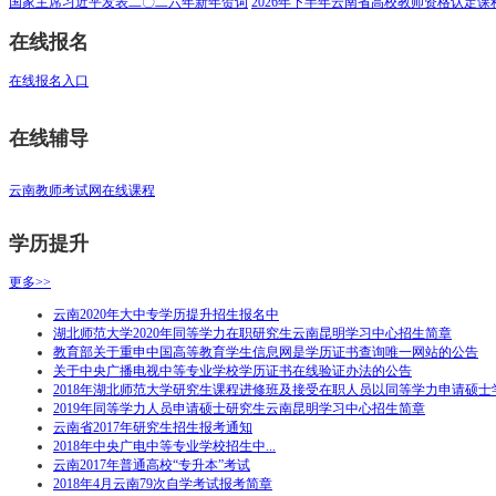
国家主席习近平发表二〇二六年新年贺词
2026年下半年云南省高校教师资格认定
在线报名
在线报名入口
在线辅导
云南教师考试网在线课程
学历提升
更多>>
云南2020年大中专学历提升招生报名中
湖北师范大学2020年同等学力在职研究生云南昆明学习中心招生简章
教育部关于重申中国高等教育学生信息网是学历证书查询唯一网站的公告
关于中央广播电视中等专业学校学历证书在线验证办法的公告
2018年湖北师范大学研究生课程进修班及接受在职人员以同等学力申请硕士
2019年同等学力人员申请硕士研究生云南昆明学习中心招生简章
云南省2017年研究生招生报考通知
2018年中央广电中等专业学校招生中...
云南2017年普通高校“专升本”考试
2018年4月云南79次自学考试报考简章