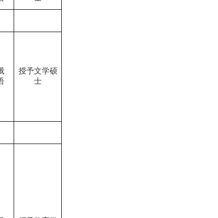
俄
授予文学硕
语
士