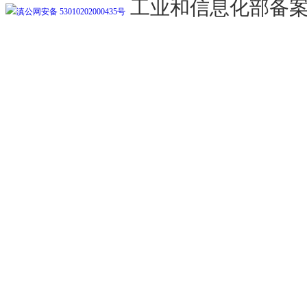
工业和信息化部备
滇公网安备 53010202000435号