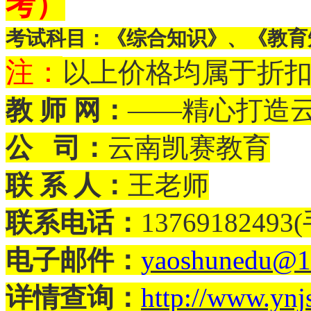
考）
考试科目：《综合知识》、《教育
注：
以上价格均属于折
教 师 网：
——精心打造
公 司：
云南凯赛教育
联 系 人：
王老师
联系电话：
13769182
电子邮件：
yaoshunedu@1
详情查询：
http://www.ynj