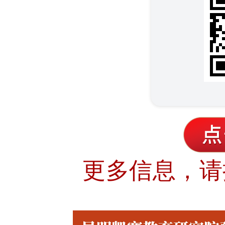
更多信息，请