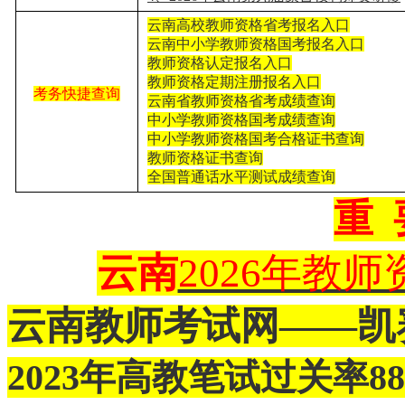
云南高校教师资格省考报名入口
云南中小学教师资格国考报名入口
教师资格认定报名入口
教师资格定期注册报名入口
考务快捷查询
云南省
教师资格省考成绩查询
中小学教师资格国考成绩查询
中小学教师资格国考合格证书查询
教师资格证书查询
全国普通话水平测试成绩查询
重 
云南
2026年教
云南教师考试网——凯
2023年高教笔试过关率8