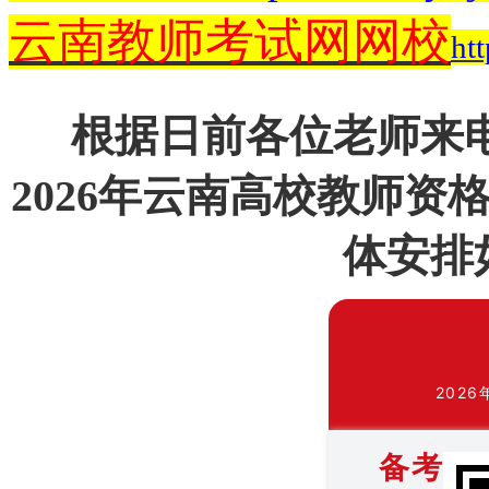
云南教师考试网网校
ht
根据日前各位老师来
2026年云南高校教师
体安排
202
备考