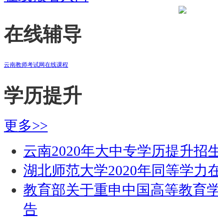
在线辅导
云南教师考试网在线课程
学历提升
更多>>
云南2020年大中专学历提升招
湖北师范大学2020年同等学
教育部关于重申中国高等教育
告