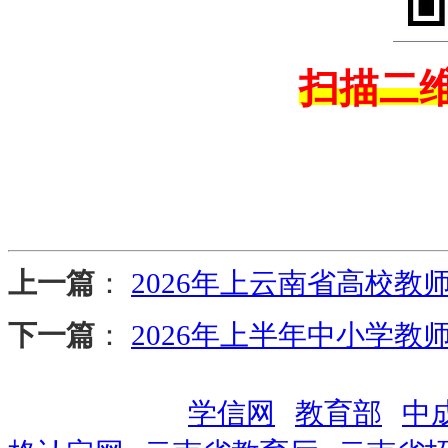
扫描二
上一篇
：
2026年上云南省高校教
下一篇
：
2026年上半年中小学
友情链接：
学信网
教育部
中