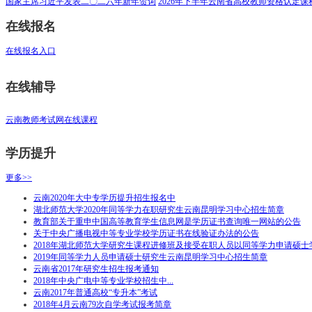
国家主席习近平发表二〇二六年新年贺词
2026年下半年云南省高校教师资格认定
在线报名
在线报名入口
在线辅导
云南教师考试网在线课程
学历提升
更多>>
云南2020年大中专学历提升招生报名中
湖北师范大学2020年同等学力在职研究生云南昆明学习中心招生简章
教育部关于重申中国高等教育学生信息网是学历证书查询唯一网站的公告
关于中央广播电视中等专业学校学历证书在线验证办法的公告
2018年湖北师范大学研究生课程进修班及接受在职人员以同等学力申请硕士
2019年同等学力人员申请硕士研究生云南昆明学习中心招生简章
云南省2017年研究生招生报考通知
2018年中央广电中等专业学校招生中...
云南2017年普通高校“专升本”考试
2018年4月云南79次自学考试报考简章