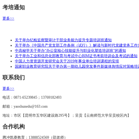
考培通知
更多>>
关于举办纪检监察暨审计干部业务能力提升专题培训班通知
关于举办《中国共产党支部工作条例（试行）》解读与新时代党建党务工作
中高秘学关于举办“办公室核心技能提升与职业化塑造培训班”的通知
关于举办工业和信息化部教育与考试中心BIM证书考前培训会及考试的通知
中国人力资资源开发研究会关于2019年事业单位培训课程的安排
国家职业教育研究院关于举办第一期幼儿园突发事件新媒体舆情应对策略培
联系我们
更多>>
电话：0871-65239845；13769182493
邮箱：yaoshunedu@163.com
地址：市区【昆明市五华区建设路295号】；呈贡【云南师范大学呈贡校区内】
合作机构
腾冲凯赛教育：13888524569（邵老师）