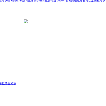
课程考试报考简章
专题习主席关于教育重要论述
2026年云南高校教师资格认定课程考
学位招生简章