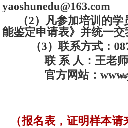
yaoshunedu@163.com
（
2
）凡参加培训的学
能鉴定申请表》并统一交
（
3
）联系方式：
08
联 系 人：
王老
官方网站：
www.
能鉴
（报名表，证明样本请